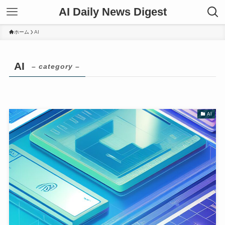
AI Daily News Digest
ホーム
AI
AI
– category –
AI